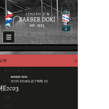
​バーバー ドキ
BARBER DOKI
est. 1933
記事
全ての記事
BARBER DOKI
全ての記事
2023年3月29日
読了時間: 1分
桜2023
月曜大工
仕事
山歩き