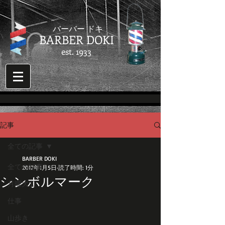
​バーバー ドキ
BARBER DOKI
est. 1933
記事
全ての記事
BARBER DOKI
全ての記事
2017年1月5日
読了時間: 1分
シンボルマーク
月曜大工
仕事
山歩き