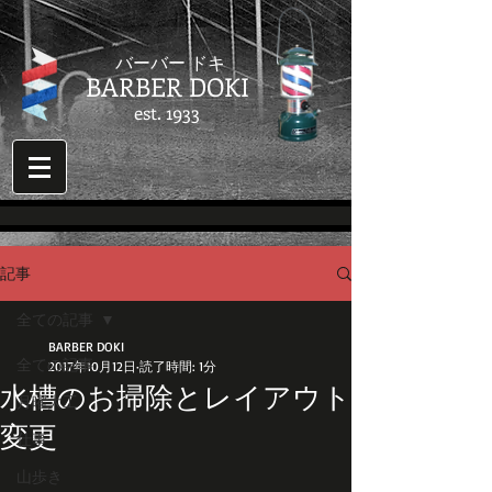
​バーバー ドキ
BARBER DOKI
est. 1933
記事
全ての記事
BARBER DOKI
全ての記事
2017年10月12日
読了時間: 1分
水槽のお掃除とレイアウト
月曜大工
変更
仕事
山歩き