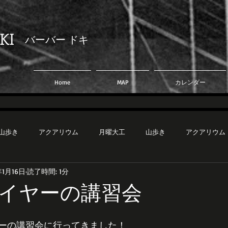
KI
​バーバー ドキ
Home
MAP
カレンダー
山歩き
アクアリウム
月曜大工
山歩き
アクアリウム
年1月16日
読了時間: 1分
イヤーの講習会
ーの講習会に行ってきました！