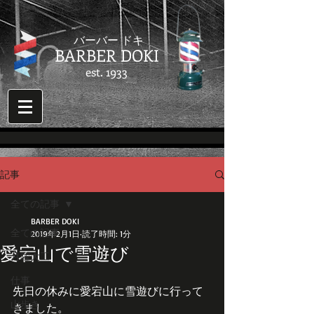
​バーバー ドキ
BARBER DOKI
est. 1933
記事
全ての記事
BARBER DOKI
全ての記事
2019年2月1日
読了時間: 1分
愛宕山で雪遊び
月曜大工
仕事
先日の休みに愛宕山に雪遊びに行って
山歩き
きました。