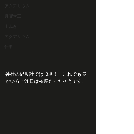
アクアリウム
月曜大工
山歩き
アクアリウム
仕事
神社の温度計では-3度！　これでも暖
かい方で昨日は-8度だったそうです。