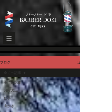
​バーバー ドキ
BARBER DOKI
est. 1933
ブログ
全ての記事
全ての記事
月曜大工
仕事
山歩き