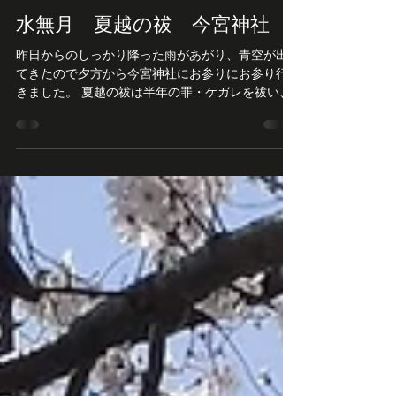
BARBER DOKI
2024年6月19日
読了時間: 1分
水無月 夏越の祓 今宮神社
昨日からのしっかり降った雨があがり、青空が出
てきたので夕方から今宮神社にお参りにお参り行
きました。 夏越の祓は半年の罪・ケガレを祓い、
残り半年の無病息災を祈願する神事。 茅の輪を左,
右,左と3回くぐり抜けます 手水舎の手水鉢に紫陽
花を浮かべた花手水...